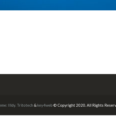
eme:
Illdy
.
Tritotech
&
key4web
© Copyright 2020. All Rights Reserv